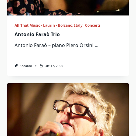
All That Music - Laurin - Bolzano, Italy
Concerti
Antonio Faraò Trio
Antonio Faraò – piano Piero Orsini
...
Edoardo
Ott 17, 2025