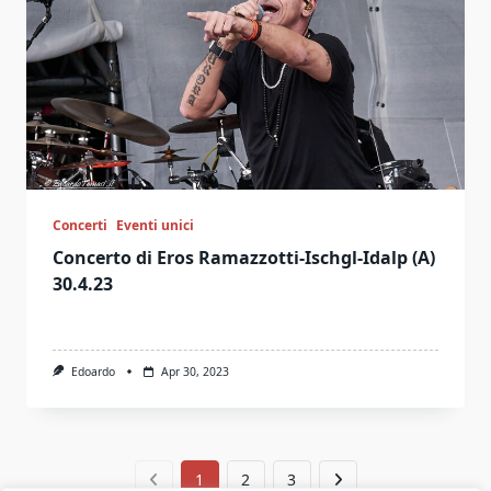
Concerti
Eventi unici
Concerto di Eros Ramazzotti-Ischgl-Idalp (A)
30.4.23
Edoardo
Apr 30, 2023
1
2
3