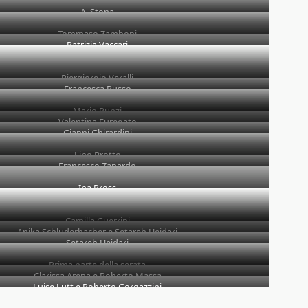
A. Stona
Tommaso Zamboni
Patrizia Vaccari
Piergiorgio Veralli
Francesca Russo
Mario Punzi
Valentina Furegato
Gianni Ghirardini
Lino Brotto
Francesco Zanardo
Ina Pross
Camilla Guerrini
Anika Schluderbacher e Setareh Heidari
Setareh Heidari
Prima parte della serata
Clarissa Arena e Roberto Massa
Luise Lutt e Roberto Gorgazzini