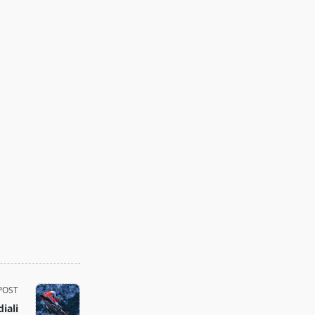
POST
iali