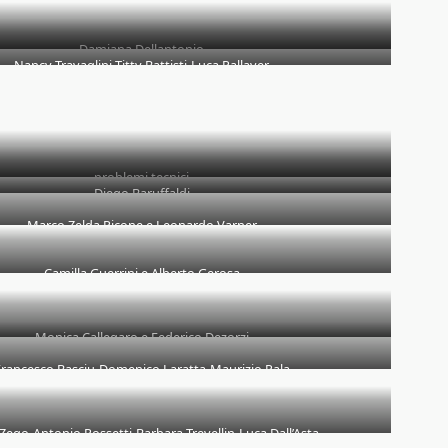
Damiana Dellantonio
Nancy Travaglini-Titty Battisti-Luca Pallaver
problemi tecnici
Diego Baruffaldi
Marco Zelda Picone e Leonardo Varner
Camilla Guerrini e Alberto Gerosa
Monica Callegaro e Federico Dezorzi
rancesco Basciu-Domenico Laratta-Maurizio Pala
Zeqo-Antonio Rossetti-Barbara Trevellin-Luca Dall’Asta