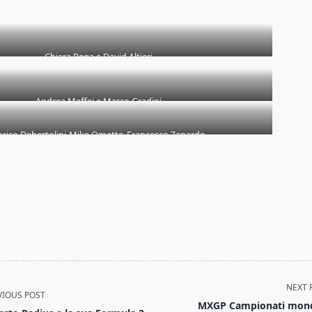
Chiara Bega e David Altieri
Andrea Maffei e Marco Gradini
nrico Debertolini-Mike Ometto-Francesco Zanardo
NEXT 
VIOUS POST
MXGP Campionati mond