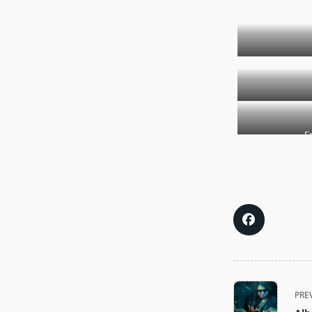
E
<span
PRE
class="nav-