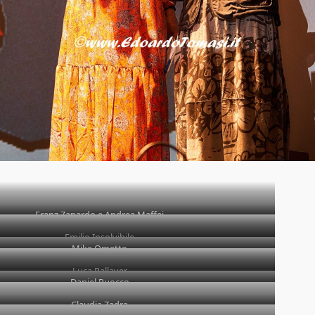
Franz Zanardo e Andrea Maffei
Emilio Insolvibile
Mike Ometto
Luca Pallaver
Daniel Ruocco
Claudia Zadra