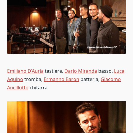
Emiliano D’Auria
tastiere,
Dario Miranda
basso,
Luca
Aquino
tromba,
Ermanno Baron
batteria,
Giacomo
Ancillotto
chitarra