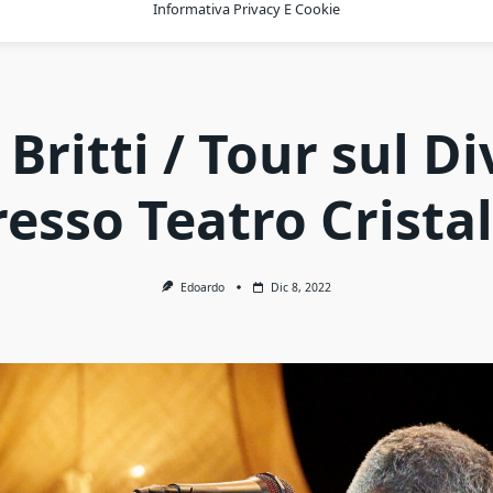
Informativa Privacy E Cookie
 Britti / Tour sul D
resso Teatro Cristal
Edoardo
Dic 8, 2022